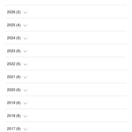
2026
(
2
)
(
2
)
2025
(
4
)
(
1
)
2024
(
5
)
(
1
)
(
1
)
2023
(
6
)
(
1
)
(
1
)
(
1
)
2022
(
5
)
(
1
)
(
2
)
(
1
)
(
2
)
2021
(
6
)
(
1
)
(
1
)
(
1
)
(
3
)
2020
(
6
)
(
1
)
(
1
)
(
2
)
(
1
)
2019
(
6
)
(
1
)
(
1
)
(
1
)
(
1
)
(
2
)
2018
(
8
)
(
1
)
(
2
)
(
1
)
(
1
)
2017
(
9
)