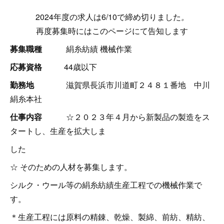
2024年度の求人は6/10で締め切りました
。
再度募集時にはこのページにて告知します
募集職種
絹糸紡績 機械作業
応募資格
44歳以下
勤務地
滋賀県長浜市川道町２４８１番地 中川
絹糸本社
仕事内容
☆２０２３年４月から新製品の製造をス
タートし、生産を拡大しま
した
☆ そのための人材を募集します。
シルク・ウール等の絹糸紡績生産工程での機械作業で
す。
＊生産工程には原料の精錬、乾燥、製綿、前紡、精紡、