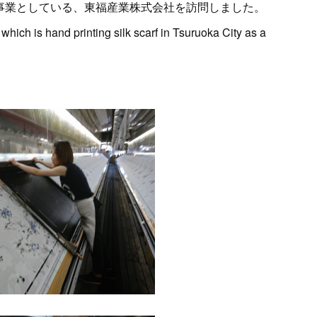
事業としている、東福産業株式会社を訪問しました。
which is hand printing silk scarf in Tsuruoka City as a