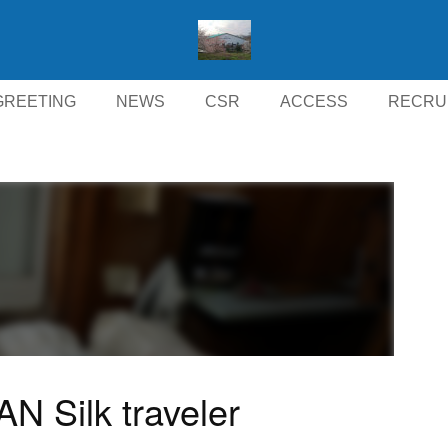
GREETING
NEWS
CSR
ACCESS
RECRU
N Silk traveler