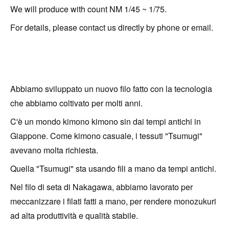
We will produce with count NM 1/45 ~ 1/75.
For details, please contact us directly by phone or email.
Abbiamo sviluppato un nuovo filo fatto con la tecnologia
che abbiamo coltivato per molti anni.
C'è un mondo kimono kimono sin dai tempi antichi in
Giappone. Come kimono casuale, i tessuti "Tsumugi"
avevano molta richiesta.
Quella "Tsumugi" sta usando fili a mano da tempi antichi.
Nel filo di seta di Nakagawa, abbiamo lavorato per
meccanizzare i filati fatti a mano, per rendere monozukuri
ad alta produttività e qualità stabile.