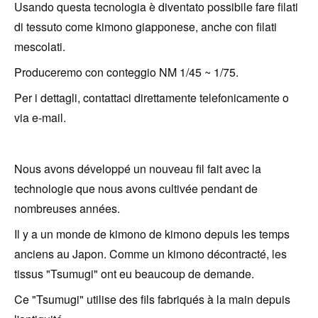
Usando questa tecnologia è diventato possibile fare filati
di tessuto come kimono giapponese, anche con filati
mescolati.
Produceremo con conteggio NM 1/45 ~ 1/75.
Per i dettagli, contattaci direttamente telefonicamente o
via e-mail.
Nous avons développé un nouveau fil fait avec la
technologie que nous avons cultivée pendant de
nombreuses années.
Il y a un monde de kimono de kimono depuis les temps
anciens au Japon. Comme un kimono décontracté, les
tissus "Tsumugi" ont eu beaucoup de demande.
Ce "Tsumugi" utilise des fils fabriqués à la main depuis