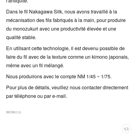
l'antiquité.
Dans le fil Nakagawa Silk, nous avons travaillé à la
mécanisation des fils fabriqués à la main, pour produire
du monozukuri avec une productivité élevée et une
qualité stable.
En utilisant cette technologie, il est devenu possible de
faire du fil avec de la texture comme un kimono japonais,
même avec un fil mélangé.
Nous produirons avec le compte NM 1/45 ~ 1/75.
Pour plus de détails, veuillez nous contacter directement
par téléphone ou par e-mail.
WORK
(
13
)