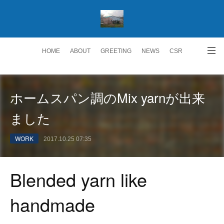
HOME
ABOUT
GREETING
NEWS
CSR
ACCESS
RECRUIT 求人情報
Facebook
ホームスパン調のMix yarnが出来
ました
WORK
2017.10.25 07:35
Blended yarn like
handmade