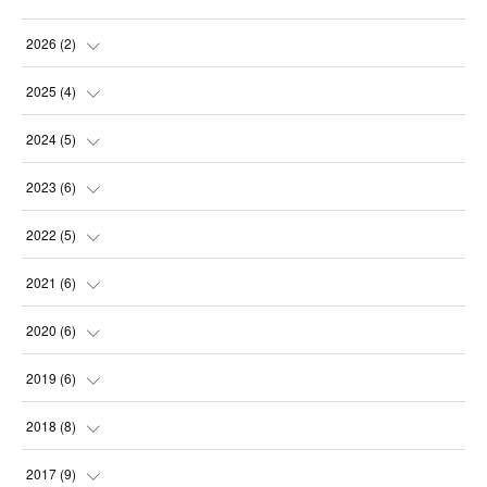
2026
(
2
)
(
2
)
2025
(
4
)
(
1
)
2024
(
5
)
(
1
)
(
1
)
2023
(
6
)
(
1
)
(
1
)
(
1
)
2022
(
5
)
(
1
)
(
2
)
(
1
)
(
2
)
2021
(
6
)
(
1
)
(
1
)
(
1
)
(
3
)
2020
(
6
)
(
1
)
(
1
)
(
2
)
(
1
)
2019
(
6
)
(
1
)
(
1
)
(
1
)
(
1
)
(
2
)
2018
(
8
)
(
1
)
(
2
)
(
1
)
(
1
)
2017
(
9
)