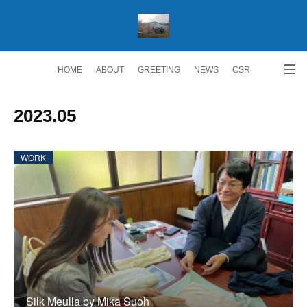
HOME
ABOUT
GREETING
NEWS
CSR
ACCESS
RECRUIT 求人情報
Facebook
2023
.
05
WORK
Silk Meulla by Mika Suoh