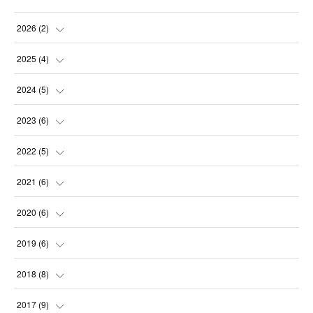
2026
(
2
)
(
2
)
2025
(
4
)
(
1
)
2024
(
5
)
(
1
)
(
1
)
2023
(
6
)
(
1
)
(
1
)
(
1
)
2022
(
5
)
(
1
)
(
2
)
(
1
)
(
2
)
2021
(
6
)
(
1
)
(
1
)
(
1
)
(
3
)
2020
(
6
)
(
1
)
(
1
)
(
2
)
(
1
)
2019
(
6
)
(
1
)
(
1
)
(
1
)
(
1
)
(
2
)
2018
(
8
)
(
1
)
(
2
)
(
1
)
(
1
)
2017
(
9
)