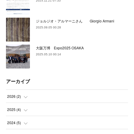
2025.11.21 07:33
ジョルジオ・アルマーニさん Giorgio Armani
2025.09.05 00:28
大阪万博 Expo2025 OSAKA
2025.05.10 00:14
アーカイブ
2026
(
2
)
(
2
)
2025
(
4
)
(
1
)
2024
(
5
)