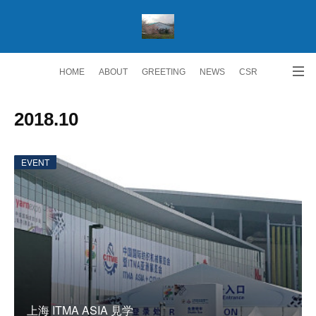
HOME
ABOUT
GREETING
NEWS
CSR
ACCESS
RECRUIT 求人情報
Facebook
2018
.
10
EVENT
上海 ITMA ASIA 見学