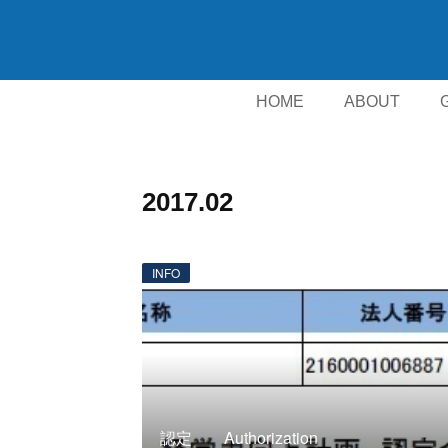
HOME
ABOUT
2017
.
02
INFO
認定 Authorization