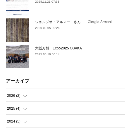
2025.11.21 07:33
ジョルジオ・アルマーニさん Giorgio Armani
2025.09.05 00:28
大阪万博 Expo2025 OSAKA
2025.05.10 00:14
アーカイブ
2026
(
2
)
(
2
)
2025
(
4
)
(
1
)
2024
(
5
)