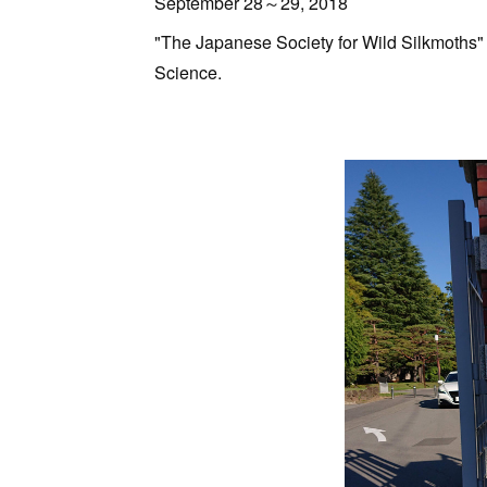
September 28～29, 2018
"The Japanese Society for Wild Silkmoths" 
Science.