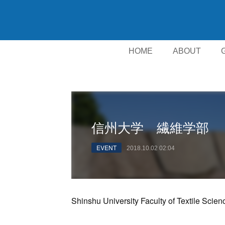
HOME
ABOUT
信州大学 繊維学部
EVENT
2018.10.02 02:04
Shinshu University Faculty of Textile Scien