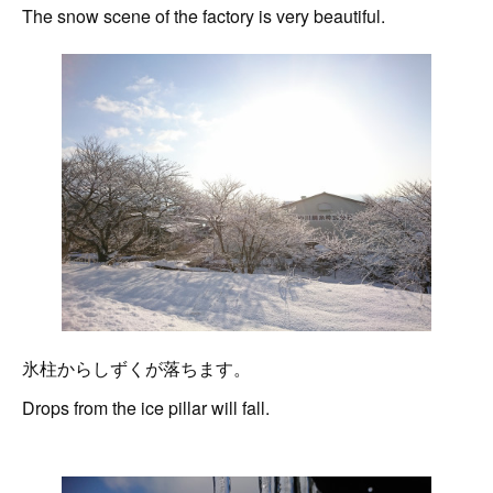
The snow scene of the factory is very beautiful.
氷柱からしずくが落ちます。
Drops from the ice pillar will fall.