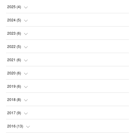
(
2
)
2025
(
4
)
(
1
)
2024
(
5
)
(
1
)
(
1
)
2023
(
6
)
(
1
)
(
1
)
(
1
)
2022
(
5
)
(
1
)
(
2
)
(
1
)
(
2
)
2021
(
6
)
(
1
)
(
1
)
(
1
)
(
3
)
2020
(
6
)
(
1
)
(
1
)
(
2
)
(
1
)
2019
(
6
)
(
1
)
(
1
)
(
1
)
(
1
)
(
2
)
2018
(
8
)
(
1
)
(
2
)
(
1
)
(
1
)
2017
(
9
)
(
1
)
(
2
)
(
2
)
(
1
)
2016
(
13
)