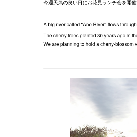
今週天気の良い日にお花見ランチ会を開催
A big river called "Ane River" flows through
The cherry trees planted 30 years ago in th
We are planning to hold a cherry-blossom v