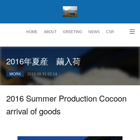
HOME
ABOUT
GREETING
NEWS
CSR
ACCESS
RECRUIT 求人情報
Facebook
2016年夏産 繭入荷
WORK
2016.08.31 02:14
2016 Summer Production Cocoon
arrival of goods