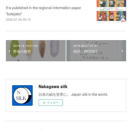
It is published in the regional information paper
"botejako"
2022.07.26 00:13
2016.12.14 01:04
2016.06.27 07:31
野蚕の研究
特許 PATENT
Nakagawa silk
日本の絹を世界に。 Japan silk in the world.
フォロー