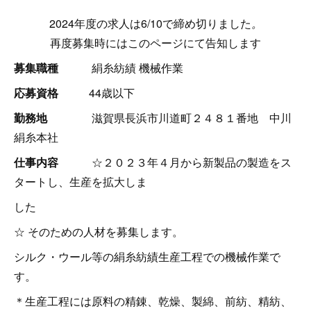
2024年度の求人は6/10で締め切りました
。
再度募集時にはこのページにて告知します
募集職種
絹糸紡績 機械作業
応募資格
44歳以下
勤務地
滋賀県長浜市川道町２４８１番地 中川
絹糸本社
仕事内容
☆２０２３年４月から新製品の製造をス
タートし、生産を拡大しま
した
☆ そのための人材を募集します。
シルク・ウール等の絹糸紡績生産工程での機械作業で
す。
＊生産工程には原料の精錬、乾燥、製綿、前紡、精紡、