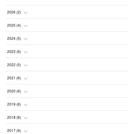
2026
(
2
)
(
2
)
2025
(
4
)
(
1
)
2024
(
5
)
(
1
)
(
1
)
2023
(
6
)
(
1
)
(
1
)
(
1
)
2022
(
5
)
(
1
)
(
2
)
(
1
)
(
2
)
2021
(
6
)
(
1
)
(
1
)
(
1
)
(
3
)
2020
(
6
)
(
1
)
(
1
)
(
2
)
(
1
)
2019
(
6
)
(
1
)
(
1
)
(
1
)
(
1
)
(
2
)
2018
(
8
)
(
1
)
(
2
)
(
1
)
(
1
)
2017
(
9
)