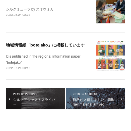
シルクミューラ by スオウミカ
2023.05.24 02:28
地域情報紙「botejako」に掲載しています
It is published in the regional information paper
"botejako"
2022.07.26 00:13
2019.06.27 00:29
2018.04.10 08:48
シルクアジャストスライバ
原料が入荷しました。Silk
ー
raw material arrived.