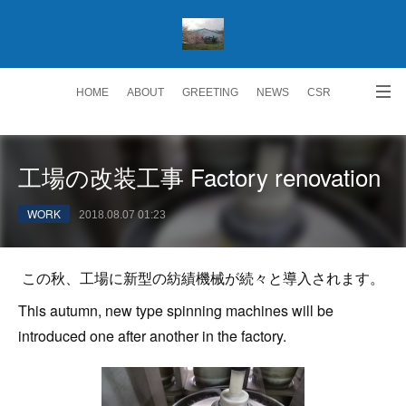
HOME
ABOUT
GREETING
NEWS
CSR
ACCESS
RECRUIT 求人情報
Facebook
工場の改装工事 Factory renovation
WORK
2018.08.07 01:23
この秋、工場に新型の紡績機械が続々と導入されます。
This autumn, new type spinning machines will be
introduced one after another in the factory.