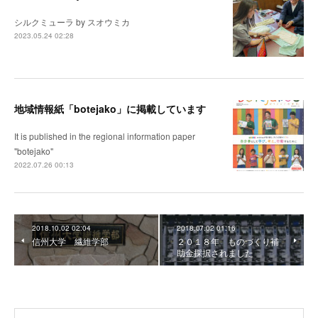
シルクミューラ by スオウミカ
2023.05.24 02:28
地域情報紙「botejako」に掲載しています
It is published in the regional information paper
"botejako"
2022.07.26 00:13
2018.10.02 02:04
2018.07.02 01:16
信州大学 繊維学部
２０１８年 ものづくり補
助金採択されました