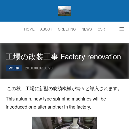
HOME
ABOUT
GREETING
NEWS
CSR
ACCESS
RECRUIT 求人情報
Facebook
工場の改装工事 Factory renovation
WORK
2018.08.07 01:23
この秋、工場に新型の紡績機械が続々と導入されます。
This autumn, new type spinning machines will be
introduced one after another in the factory.