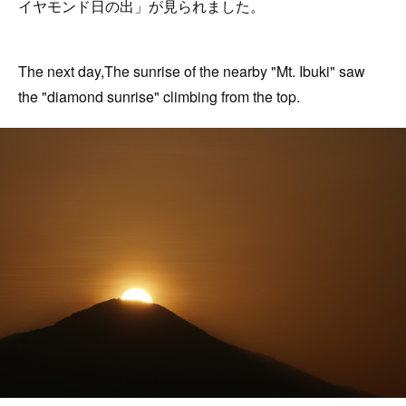
イヤモンド日の出」が見られました。
The next day,The sunrise of the nearby "Mt. Ibuki" saw
the "diamond sunrise" climbing from the top.