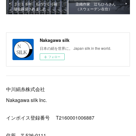
２０１８年 ものづくり補
染織作家 辻ちひろさん
助金採択されました
（スウェーデン在住）
Nakagawa silk
日本の絹を世界に。 Japan silk in the world.
フォロー
中川絹糸株式会社
Nakagawa silk Inc.
インボイス登録番号 T2160001006887
住所 〒526-0111