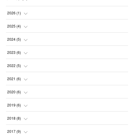
2026
(
1
)
(
1
)
2025
(
4
)
(
1
)
2024
(
5
)
(
1
)
(
1
)
2023
(
6
)
(
1
)
(
1
)
(
1
)
2022
(
5
)
(
1
)
(
2
)
(
1
)
(
2
)
2021
(
6
)
(
1
)
(
1
)
(
1
)
(
3
)
2020
(
6
)
(
1
)
(
1
)
(
2
)
(
1
)
2019
(
6
)
(
1
)
(
1
)
(
1
)
(
1
)
(
2
)
2018
(
8
)
(
1
)
(
2
)
(
1
)
(
1
)
2017
(
9
)