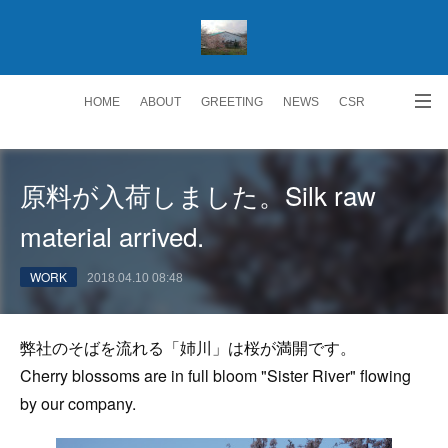
HOME
ABOUT
GREETING
NEWS
CSR
ACCESS
RECRUIT 求人情報
Facebook
原料が入荷しました。Silk raw
material arrived.
WORK
2018.04.10 08:48
弊社のそばを流れる「姉川」は桜が満開です。
Cherry blossoms are in full bloom "Sister River" flowing
by our company.