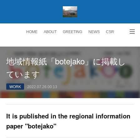
HOME
ABOUT
GREETING
NEWS
CSR
ACCESS
RECRUIT 求人情報
Facebook
地域情報紙「botejako」に掲載し
ています
WORK
2022.07.26 00:13
It is published in the regional information
paper "botejako"