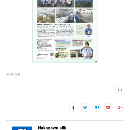
WORK
(
13
)
Nakagawa silk